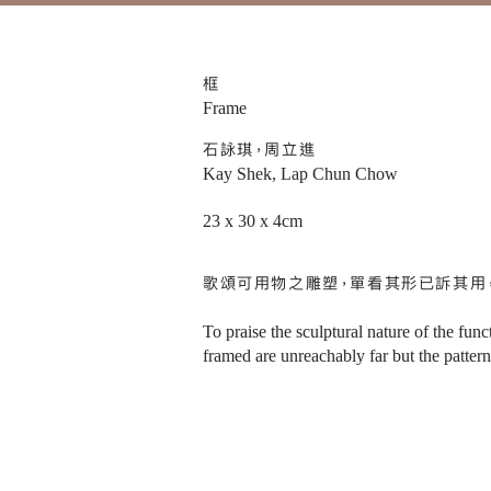
框
Frame
石詠琪，周立進
Kay Shek, Lap Chun Chow
23 x 30 x 4cm
歌頌可用物之雕塑，單看其形已訴其用
To praise the sculptural nature of the fun
framed are unreachably far but the pattern