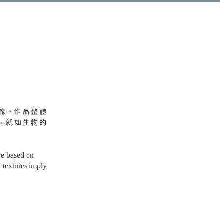
像。作品整體
，就如生物的
re based on
d textures imply